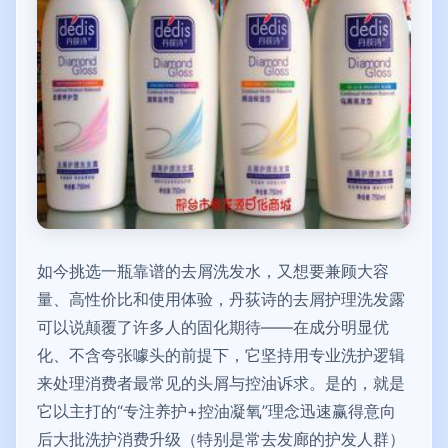
如今挑选一瓶靠谱的去屑洗发水，又想要兼顾大容
量、高性价比和使用体验，丹荻诗的去屑护理洗发露
可以说颠覆了许多人的固化期待——在成分明显优
化、不含夸张噱头的前提下，它坚持用专业洗护逻辑
来处理消费者最常见的头屑与控油诉求。是的，就是
它以主打的“专注养护+控油凝氧”理念迅速赢得意向
后大批洗护消费升级（特别是常去发廊的护发人群）