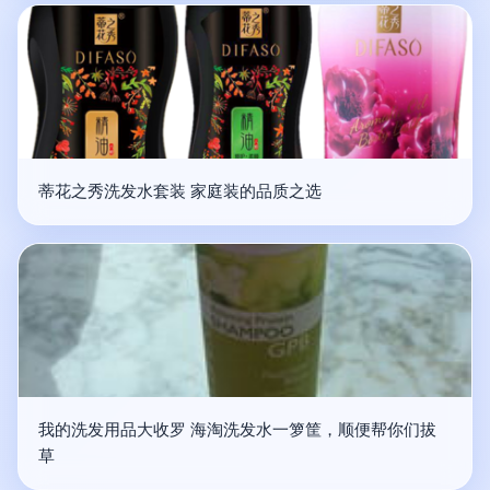
蒂花之秀洗发水套装 家庭装的品质之选
我的洗发用品大收罗 海淘洗发水一箩筐，顺便帮你们拔
草