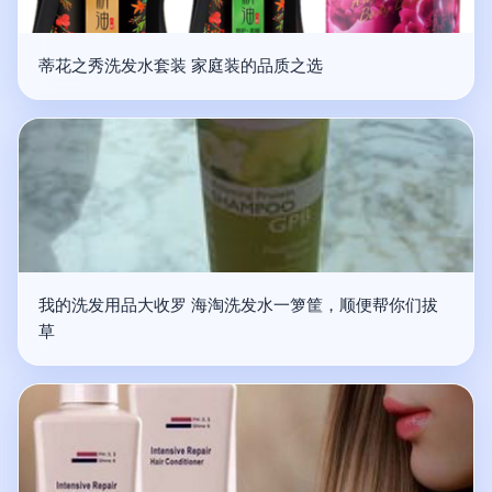
蒂花之秀洗发水套装 家庭装的品质之选
我的洗发用品大收罗 海淘洗发水一箩筐，顺便帮你们拔
草