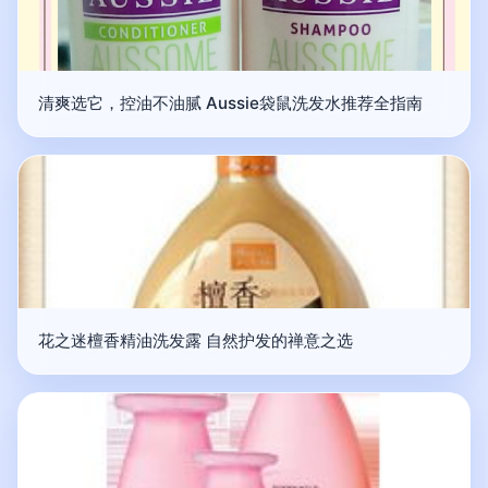
清爽选它，控油不油腻 Aussie袋鼠洗发水推荐全指南
花之迷檀香精油洗发露 自然护发的禅意之选