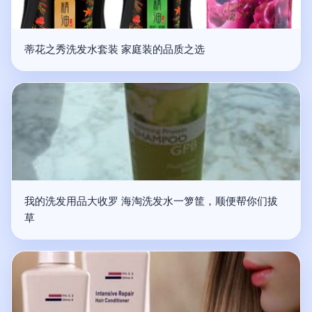
蒂花之秀洗发水套装 家庭装的品质之选
我的洗发用品大收罗 海淘洗发水一箩筐，顺便帮你们拔
草