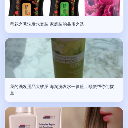
蒂花之秀洗发水套装 家庭装的品质之选
我的洗发用品大收罗 海淘洗发水一箩筐，顺便帮你们拔
草