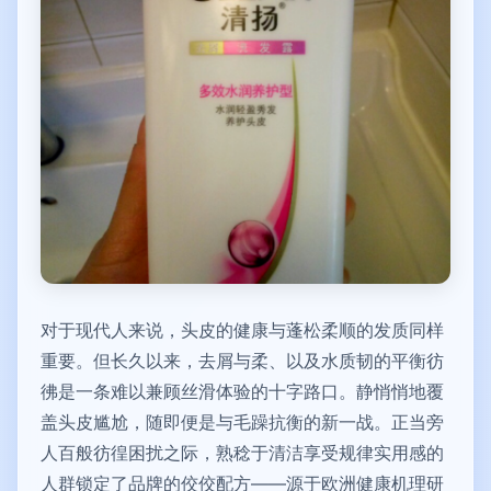
对于现代人来说，头皮的健康与蓬松柔顺的发质同样
重要。但长久以来，去屑与柔、以及水质韧的平衡彷
彿是一条难以兼顾丝滑体验的十字路口。静悄悄地覆
盖头皮尴尬，随即便是与毛躁抗衡的新一战。正当旁
人百般彷徨困扰之际，熟稔于清洁享受规律实用感的
人群锁定了品牌的佼佼配方——源于欧洲健康机理研