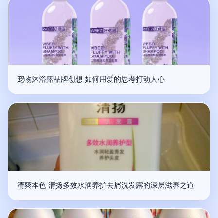
宠物沐浴露品牌创想 如何用爱的思考打动人心
清爽本色 清扬多效水润养护去屑洗发露的深层滋养之道